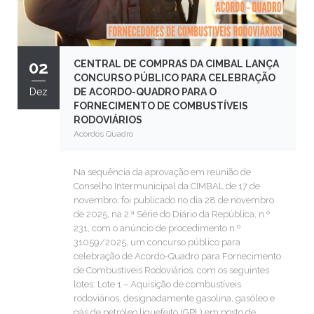
02
CENTRAL DE COMPRAS DA CIMBAL LANÇA
CONCURSO PÚBLICO PARA CELEBRAÇÃO
Dez
DE ACORDO-QUADRO PARA O
FORNECIMENTO DE COMBUSTÍVEIS
RODOVIÁRIOS
Acordos Quadro
Na sequência da aprovação em reunião de
Conselho Intermunicipal da CIMBAL de 17 de
novembro, foi publicado no dia 28 de novembro
de 2025, na 2.ª Série do Diário da República, n.º
231, com o anúncio de procedimento n.º
31059/2025, um concurso público para
celebração de Acordo-Quadro para Fornecimento
de Combustíveis Rodoviários, com os seguintes
lotes: Lote 1 – Aquisição de combustíveis
rodoviários, designadamente gasolina, gasóleo e
gás de petróleo liquefeito (GPL) em posto de