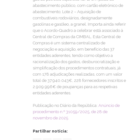
abastecimento público, com cartão eletrónico de
abastecimento; Lote 2 – Aquisição de
combustíveis rodoviários, designadamente
gasolinas e gasóleo, a granel. Importa ainda referir
que o Acordo-Quadro a celebrar está associado à
Central de Compras da CIMBAL. Esta Central de
Compras é um sistema centralizado de
negociação e aquisição, em benefício das 37
entidades aderentes, tendo como objetivo a
racionalização dos gastos, desburocratização e
simplificação dos procedimentos contratuais, já
com 178 adjudicações realizadas, com um valor
total de 37.940.043€, 228 fornecedores inscritos e
2.909.996€ de poupanças para as respetivas
entidades aderentes.
Publicação no Diário da República:
Anúncio de
procedimento n.º 31059/2025, de 28 de
novembro de 2025
Partilhar notícia: