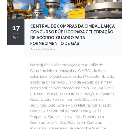
17
CENTRAL DE COMPRAS DA CIMBAL LANÇA
CONCURSO PÚBLICO PARA CELEBRAÇÃO
Set
DE ACORDO-QUADRO PARA
FORNECIMENTO DE GÁS
Acordos Quadro
Na sequência da aprovação em reunião de
Conselho Intermunicipal da CIMBAL de 8 de
setembro, foi publicado no dia 17 de setembro de
2025, na 2.ª Série do Diário da República, n.º 179,
com o anúncio de procedimento n.º 24564/2024,
um concurso público para celebração de Acordo-
Quadro para Fornecimento de Gás, com os
seguintes lotes: Lote 1 – Gás Natural Canalizado;
Lote 2 – Gás Natural a Granel; Lote 3 – Gás
Propano a Granel; Lote 4 – Gás Propano em
Garrafas; Lote 5 – Gás Butano em Garrafas.
Importa ainda referir que o Acordo-Quadro a