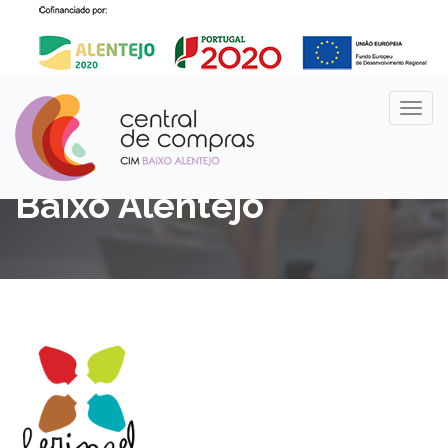
Entidades da CIM do
Baixo Alentejo